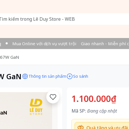
Mua Online với dịch vụ vượt trội
Giao nhanh - Miễn phí ch
e 67W GaN
7W GaN
Thông tin sản phẩm
So sánh
1.100.000₫
Mã SP:
Đang cập nhật
Quà tặng và ưu đãi