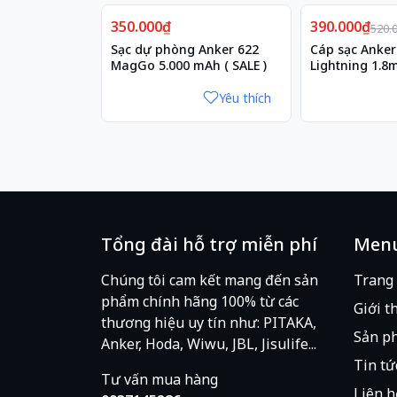
Giảm
350.000₫
390.000₫
25%
520.
Sạc dự phòng Anker 622
Cáp sạc Anker
MagGo 5.000 mAh ( SALE )
Lightning 1.8
Yêu thích
Tổng đài hỗ trợ miễn phí
Men
Chúng tôi cam kết mang đến sản
Trang
phẩm chính hãng 100% từ các
Giới t
thương hiệu uy tín như: PITAKA,
Sản p
Anker, Hoda, Wiwu, JBL, Jisulife...
Tin tứ
Tư vấn mua hàng
Liên h