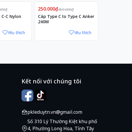
Giảm
250.000₫
44%
420.000₫
000₫
450.000₫
 C-C Nylon
Cáp Type C to Type C Anker
Cáp Type C t
240W
765 dài 0.9m
Yêu thích
Yêu thích
Kết nối với chúng tôi
pkleduytn.vn@gmail.com
Số 310 Lý Thường Kiệt khu phố
4, Phường Long Hoa, Tỉnh Tây