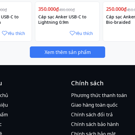
Giảm
Giảm
350.000₫
29%
250.000₫
44%
000₫
490.000₫
450.
 USB-C to
Cáp sạc Anker USB-C to
Cáp sạc Anker
m
Lightning 0.9m
Bio-braided
Yêu thích
Yêu thích
Xem thêm sản phẩm
u
Chính sách
 chủ
Phương thức thanh toán
hiệu
Giao hàng toàn quốc
hẩm
Chính sách đổi trả
c
Chính sách bảo hành
ệ
Chính sách bảo mật