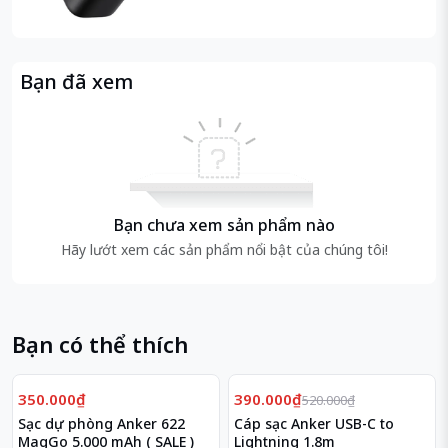
Bạn đã xem
Bạn chưa xem sản phẩm nào
Hãy lướt xem các sản phẩm nổi bật của chúng tôi!
Bạn có thể thích
Giảm
25%
350.000₫
390.000₫
520.000₫
Sạc dự phòng Anker 622
Cáp sạc Anker USB-C to
MagGo 5.000 mAh ( SALE )
Lightning 1.8m