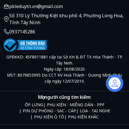
pkleduytn.vn@gmail.com
Số 310 Lý Thường Kiệt khu phố 4, Phường Long Hoa,
Tỉnh Tây Ninh
0937145286
GPĐKKD: 45F8011881 cấp tại Sở KH & ĐT TX Hòa Thành - TP.
Tây Ninh.
Ngày cấp: 18/08/2020.
MST: 8079853995 Do CCT KV Hoà Thành - Dương Minh Châu
cấp ngày 12/07/2010.
Liên hệ
Mọi người cũng tìm kiếm:
ỐP LƯNG
PHỤ KIỆN - MIẾNG DÁN - PPF
PIN DỰ PHÒNG - SẠC - CÁP
LOA - TAI NGHE
PHỤ KIỆN Ô TÔ
PHỤ KIỆN KHÁC