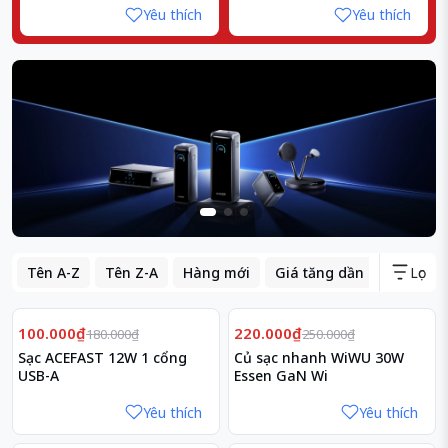
Yêu thích
Yêu thích
Tên A-Z
Tên Z-A
Hàng mới
Giá tăng dần
Giá giả
Lọc
Giảm
Giảm
44%
12%
100.000₫
220.000₫
180.000₫
250.000₫
Sạc ACEFAST 12W 1 cổng
Củ sạc nhanh WiWU 30W
USB-A
Essen GaN Wi
Yêu thích
Yêu thích