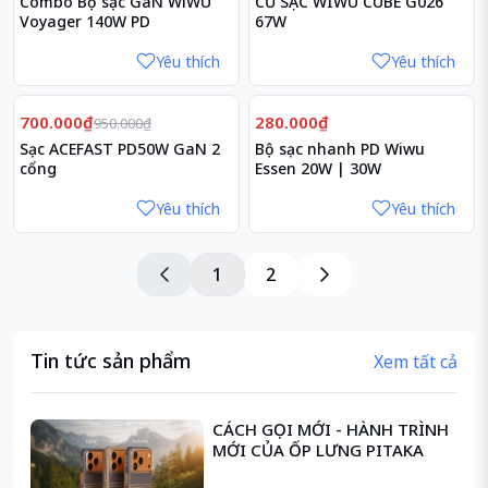
Combo Bộ sạc GaN WiWU
CỦ SẠC WIWU CUBE G026
Voyager 140W PD
67W
Yêu thích
Yêu thích
Giảm
26%
700.000₫
280.000₫
950.000₫
Sạc ACEFAST PD50W GaN 2
Bộ sạc nhanh PD Wiwu
cổng
Essen 20W | 30W
Yêu thích
Yêu thích
1
2
Tin tức sản phẩm
Xem tất cả
CÁCH GỌI MỚI - HÀNH TRÌNH
MỚI CỦA ỐP LƯNG PITAKA