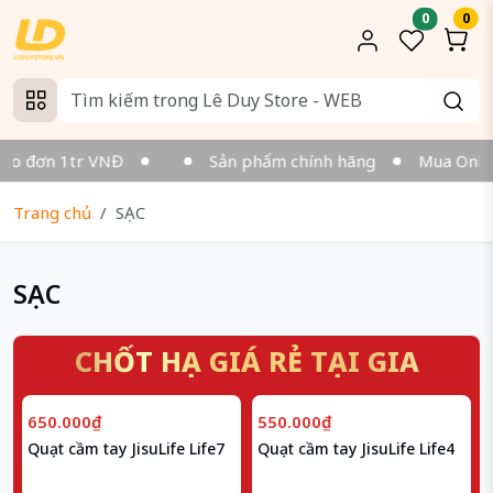
0
0
ho đơn 1tr VNĐ
Sản phẩm chính hãng
Mua Online 
Trang chủ
SẠC
SẠC
CHỐT HẠ GIÁ RẺ TẠI GIA
650.000₫
550.000₫
Quạt cầm tay JisuLife Life7
Quạt cầm tay JisuLife Life4