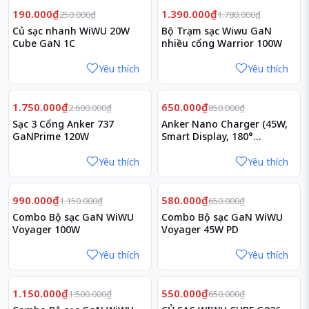
Giảm
Giảm
24%
22%
190.000₫
1.390.000₫
250.000₫
1.780.000₫
Củ sạc nhanh WiWU 20W
Bộ Trạm sạc Wiwu GaN
Cube GaN 1C
nhiều cổng Warrior 100W
Yêu thích
Yêu thích
Giảm
Giảm
33%
24%
1.750.000₫
650.000₫
2.600.000₫
850.000₫
Sạc 3 Cổng Anker 737
Anker Nano Charger (45W,
GaNPrime 120W
Smart Display, 180°
Foldable)
Yêu thích
Yêu thích
Giảm
Giảm
14%
11%
990.000₫
580.000₫
1.150.000₫
650.000₫
Combo Bộ sạc GaN WiWU
Combo Bộ sạc GaN WiWU
Voyager 100W
Voyager 45W PD
Yêu thích
Yêu thích
Giảm
Giảm
23%
15%
1.150.000₫
550.000₫
1.500.000₫
650.000₫