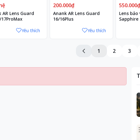
hệ
200.000₫
550.000
 AR Lens Guard
Anank AR Lens Guard
Lens bảo
/17ProMax
16/16Plus
Sapphire 
15 Pro M
Yêu thích
Yêu thích
1
2
3
T