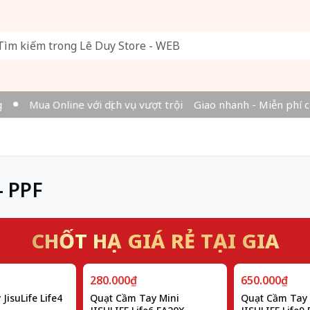
Mua Online với dịch vụ vượt trội
Giao nhanh - Miễn phí cho
- PPF
CHỐT HẠ GIÁ RẺ TẠI GIA
280.000₫
650.000₫
JisuLife Life4
Quạt Cầm Tay Mini
Quạt Cầm Tay 