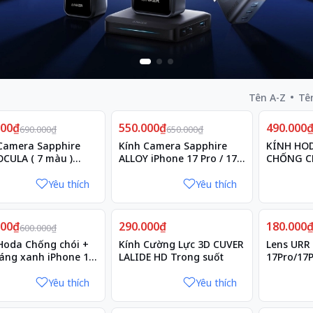
Tên A-Z
Tê
Giảm
Giảm
000₫
20%
550.000₫
15%
490.000
25%
690.000₫
650.000₫
Camera Sapphire
Kính Camera Sapphire
KÍNH HOD
ULA ( 7 màu )
ALLOY iPhone 17 Pro / 17
CHỐNG C
 iPhone 17 Pro / 17
Pro Max
PROMAX
ax
Yêu thích
Yêu thích
000₫
25%
290.000₫
180.000
600.000₫
Hoda Chống chói +
Kính Cường Lực 3D CUVER
Lens URR
áng xanh iPhone 16
LALIDE HD Trong suốt
17Pro/17
ax
Yêu thích
Yêu thích