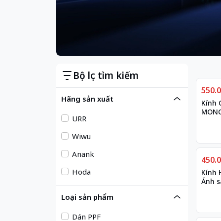
Bộ lọc tìm kiếm
Giảm
550.
Hãng sản xuất
Kính 
MONOC
URR
Titan
Pro M
Wiwu
Anank
Giảm
450.
Hoda
Kính 
Ánh s
Pro M
Loại sản phẩm
Dán PPF