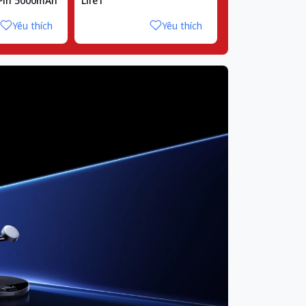
 Pin 5000mAh
Life1
Jisulife F7B
Yêu thích
Yêu thích