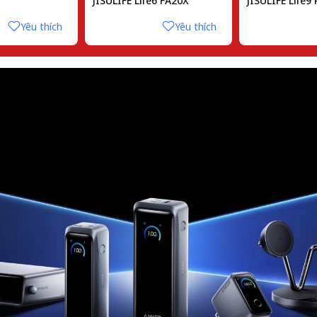
JISULIFE Life6 FA20X
JISULIFE Life9
Yêu thích
Yêu thích