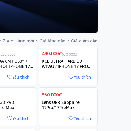
n Z-A
Hàng mới
Giá tăng dần
Giá giảm dần
Giảm
₫
490.000₫
25%
650.000₫
650.000₫
A CNT 360* +
KCL ULTRA HARD 3D
HÓI IPHONE 17
WIWU / iPHONE 17 PRO
MAX
Yêu thích
Yêu thích
₫
350.000₫
 3D PVD
Lens URR Sapphire
Pro Max
17Pro/17ProMax
Yêu thích
Yêu thích