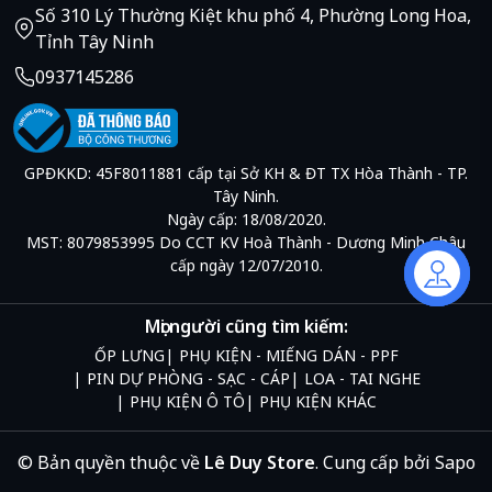
Số 310 Lý Thường Kiệt khu phố 4, Phường Long Hoa,
Tỉnh Tây Ninh
0937145286
GPĐKKD: 45F8011881 cấp tại Sở KH & ĐT TX Hòa Thành - TP.
Tây Ninh.
Ngày cấp: 18/08/2020.
MST: 8079853995 Do CCT KV Hoà Thành - Dương Minh Châu
cấp ngày 12/07/2010.
Liên hệ
Mọi người cũng tìm kiếm:
ỐP LƯNG
PHỤ KIỆN - MIẾNG DÁN - PPF
PIN DỰ PHÒNG - SẠC - CÁP
LOA - TAI NGHE
PHỤ KIỆN Ô TÔ
PHỤ KIỆN KHÁC
© Bản quyền thuộc về
Lê Duy Store
.
Cung cấp bởi
Sapo