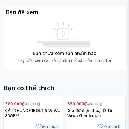
Bạn đã xem
Bạn chưa xem sản phẩm nào
Hãy lướt xem các sản phẩm nổi bật của chúng tôi!
Bạn có thể thích
Giảm
Giảm
5%
27%
380.000₫
350.000₫
400.000₫
480.000₫
CÁP THUNDERBOLT 5 WIWU
Giá đỡ điện thoại Ô Tô
80GB/S
Wiwu Gentleman
Yêu thích
Yêu thích