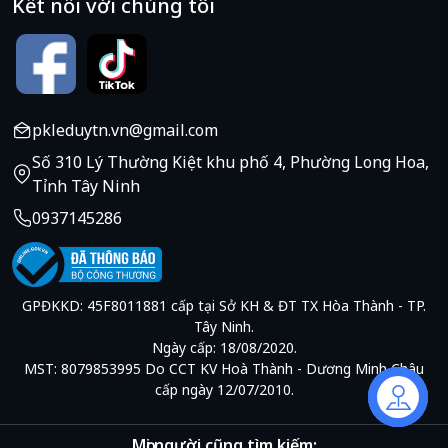
Kết nối với chúng tôi
pkleduytn.vn@gmail.com
Số 310 Lý Thường Kiệt khu phố 4, Phường Long Hoa,
Tỉnh Tây Ninh
0937145286
GPĐKKD: 45F8011881 cấp tại Sở KH & ĐT TX Hòa Thành - TP.
Tây Ninh.
Ngày cấp: 18/08/2020.
MST: 8079853995 Do CCT KV Hoà Thành - Dương Minh Châu
cấp ngày 12/07/2010.
Liên hệ
Mọi người cũng tìm kiếm: