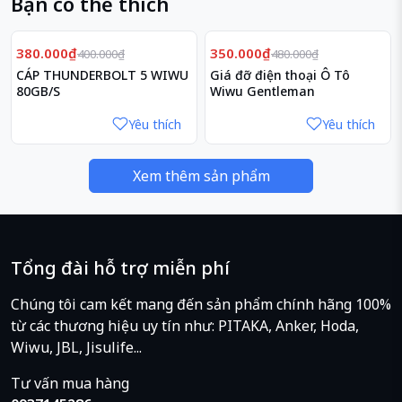
Bạn có thể thích
Giảm
Giảm
5%
27%
380.000₫
350.000₫
400.000₫
480.000₫
CÁP THUNDERBOLT 5 WIWU
Giá đỡ điện thoại Ô Tô
80GB/S
Wiwu Gentleman
Yêu thích
Yêu thích
Xem thêm sản phẩm
Tổng đài hỗ trợ miễn phí
Chúng tôi cam kết mang đến sản phẩm chính hãng 100%
từ các thương hiệu uy tín như: PITAKA, Anker, Hoda,
Wiwu, JBL, Jisulife...
Tư vấn mua hàng