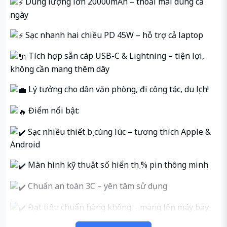
Dung lượng lớn 20000mAh – thoải mái dùng cả
ngày
Sạc nhanh hai chiều PD 45W – hỗ trợ cả laptop
Tích hợp sẵn cáp USB-C & Lightning – tiện lợi,
không cần mang thêm dây
Lý tưởng cho dân văn phòng, đi công tác, du lịch!
Điểm nổi bật:
Sạc nhiều thiết bị cùng lúc – tương thích Apple &
Android
Màn hình kỹ thuật số hiển thị % pin thông minh
Chuẩn an toàn 3C – yên tâm sử dụng
Đạt tiêu chuẩn hàng không – mang lên máy bay
dễ dàng