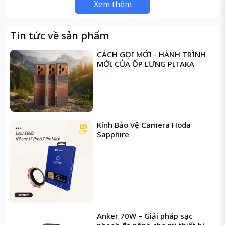
Xem thêm
Thông số chính:
• Dung lượng: 20000mAh / 77Wh
Tin tức về sản phẩm
• Dung lượng định mức: 11600mAh
CÁCH GỌI MỚI - HÀNH TRÌNH
MỚI CỦA ỐP LƯNG PITAKA
• Pin Lithium Polymer bền bỉ
• Input tối đa: 30W | Output USB-C: tối đa 45W
• Cáp Lightning: tối đa 12W
Kính Bảo Vệ Camera Hoda
Bảo hành chính hãng 6 tháng lỗi 1 đổi
Sapphire
Anker 70W – Giải pháp sạc