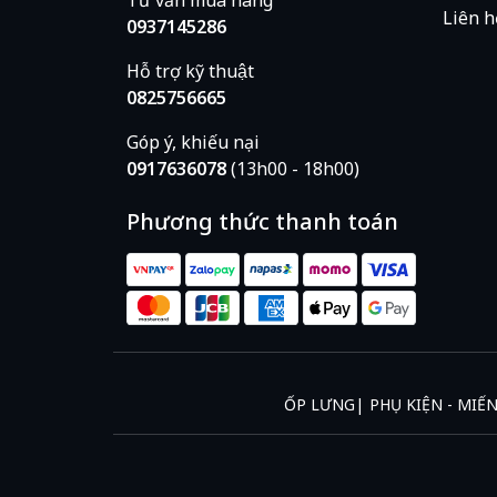
Liên h
0937145286
Hỗ trợ kỹ thuật
0825756665
Góp ý, khiếu nại
0917636078
(13h00 - 18h00)
Phương thức thanh toán
ỐP LƯNG
PHỤ KIỆN - MIẾ