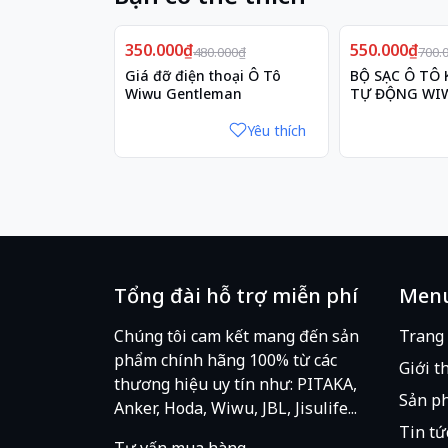
Giảm
Giảm
350.000₫
27%
550.000₫
21%
480.000₫
700.
Giá đỡ điện thoại Ô Tô
BỘ SẠC Ô TÔ
Wiwu Gentleman
TỰ ĐỘNG WIW
Yêu thích
Tổng đài hỗ trợ miễn phí
Men
Chúng tôi cam kết mang đến sản
Trang
phẩm chính hãng 100% từ các
Giới t
thương hiệu uy tín như: PITAKA,
Sản p
Anker, Hoda, Wiwu, JBL, Jisulife...
Tin tứ
Tư vấn mua hàng