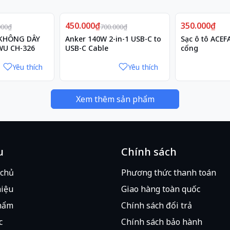
Giảm
450.000₫
36%
350.000₫
000₫
700.000₫
 KHÔNG DÂY
Anker 140W 2-in-1 USB-C to
Sạc ô tô ACEF
U CH-326
USB-C Cable
cổng
Yêu thích
Yêu thích
Xem thêm sản phẩm
u
Chính sách
 chủ
Phương thức thanh toán
hiệu
Giao hàng toàn quốc
hẩm
Chính sách đổi trả
c
Chính sách bảo hành