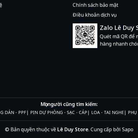
ệ
Chính sách bảo mật
Điều khoản dịch vụ
Zalo Lê Duy 
Quét mã QR để 
hàng nhanh chó
Mọi người cũng tìm kiếm:
NG DÁN - PPF
PIN DỰ PHÒNG - SẠC - CÁP
LOA - TAI NGHE
PHỤ 
© Bản quyền thuộc về
Lê Duy Store
.
Cung cấp bởi
Sapo