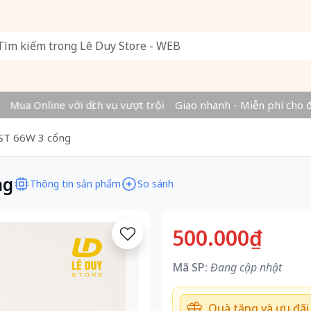
Mua Online với dịch vụ vượt trội
Giao nhanh - Miễn phí cho đơ
AST 66W 3 cổng
ng
Thông tin sản phẩm
So sánh
500.000₫
Mã SP:
Đang cập nhật
Quà tặng và ưu đãi