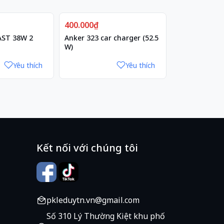
400.000₫
650.000₫
AST 38W 2
Anker 323 car charger (52.5
Sạc Xe Hơi A
W)
Yêu thích
Yêu thích
Kết nối với chúng tôi
pkleduytn.vn@gmail.com
Số 310 Lý Thường Kiệt khu phố