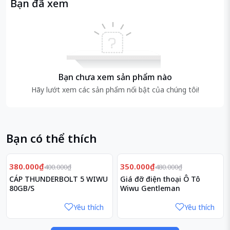
Bạn đã xem
Bạn chưa xem sản phẩm nào
Hãy lướt xem các sản phẩm nổi bật của chúng tôi!
Bạn có thể thích
Giảm
Giảm
5%
27%
380.000₫
350.000₫
400.000₫
480.000₫
CÁP THUNDERBOLT 5 WIWU
Giá đỡ điện thoại Ô Tô
80GB/S
Wiwu Gentleman
Yêu thích
Yêu thích