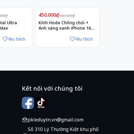
Giảm
Giảm
450.000₫
25%
790.000₫
17%
000₫
600.000₫
950
al Ultra
Kính Hoda Chống chói +
Hoda Crystal 
oMax
Ánh sáng xanh iPhone 16
Pro Max
Pro Max
Yêu thích
Yêu thích
Kết nối với chúng tôi
pkleduytn.vn@gmail.com
Số 310 Lý Thường Kiệt khu phố