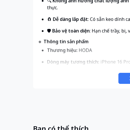
🔍
Không ảnh hưởng chất lượng ảnh
thực.
🧲
Dễ dàng lắp đặt
: Có sẵn keo dính c
🛡️
Bảo vệ toàn diện
: Hạn chế trầy, bụi
🔹
Thông tin sản phẩm
Thương hiệu:
HODA
Dòng máy tương thích:
iPhone 16 Pro
Chất liệu:
Kính sapphire + viền kim lo
Màu sắc:
Trắng , Natural , Titan , Gold
Xuất xứ:
Taiwan
🔹
Cam kết từ Lê Duy Store
✅ Hàng
chính hãng 100% HODA
Bạn có thể thích
✅ Hỗ trợ dán miễn phí tại cửa hàng