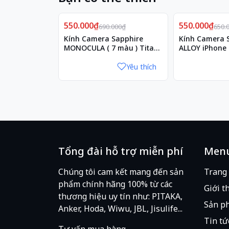
✅ Giao hàng nhanh toàn quốc
Giảm
Giảm
550.000₫
20%
550.000₫
15%
690.000₫
650.
Kính Camera Sapphire
Kính Camera 
⚠️
Lưu ý:
Bao bì có thể thay đổi theo
MONOCULA ( 7 màu ) Titan
ALLOY iPhone 
đảm bảo như nhau
.
iPhone 17 Pro / 17 Pro Max
Pro Max
Yêu thích
Tổng đài hỗ trợ miễn phí
Men
Chúng tôi cam kết mang đến sản
Trang
phẩm chính hãng 100% từ các
Giới t
thương hiệu uy tín như: PITAKA,
Sản p
Anker, Hoda, Wiwu, JBL, Jisulife...
Tin tứ
Tư vấn mua hàng