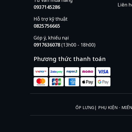
Liên h
0937145286
Hỗ trợ kỹ thuật
0825756665
Góp ý, khiếu nại
0917636078
(13h00 - 18h00)
Phương thức thanh toán
ỐP LƯNG
PHỤ KIỆN - MIẾ