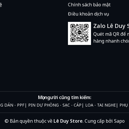
ệ
Chính sách bảo mật
Điều khoản dịch vụ
Zalo Lê Duy 
Quét mã QR để 
hàng nhanh chó
Mọi người cũng tìm kiếm:
NG DÁN - PPF
PIN DỰ PHÒNG - SẠC - CÁP
LOA - TAI NGHE
PHỤ 
© Bản quyền thuộc về
Lê Duy Store
.
Cung cấp bởi
Sapo