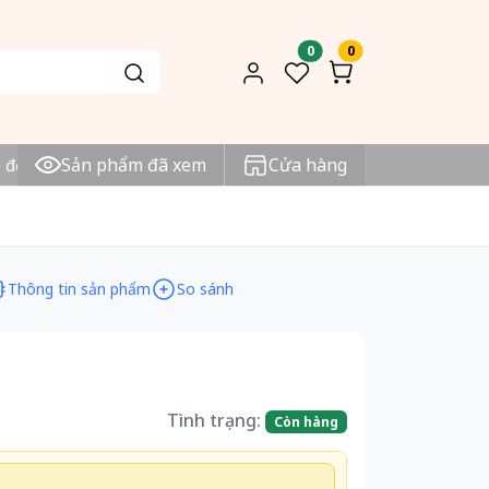
0
0
Sản phẩm đã xem
Cửa hàng
ơn 1tr VNĐ
Sản phẩm chính hãng
Mua Online với 
Thông tin sản phẩm
So sánh
Tình trạng:
Còn hàng