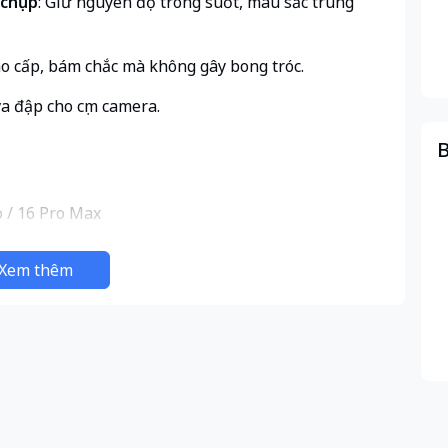
 chụp
: Giữ nguyên độ trong suốt, màu sắc trung
ao cấp, bám chắc mà không gây bong tróc.
, va đập cho cụm camera.
B
 / 16 Pro Max
ại
Xem thêm
 , Đen