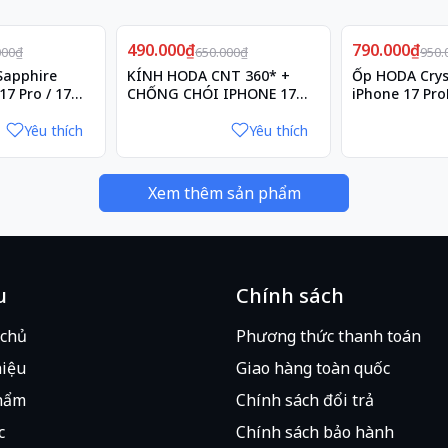
Giảm
Giảm
490.000₫
25%
790.000₫
17%
000₫
650.000₫
950.
Sapphire
KÍNH HODA CNT 360* +
Ốp HODA Cryst
 từng dòng máy, nhưng
chất lượng kính vẫn được
17 Pro / 17
CHỐNG CHÓI IPHONE 17
iPhone 17 Pr
PROMAX
Yêu thích
Yêu thích
Xem thêm sản phẩm
u
Chính sách
 chủ
Phương thức thanh toán
hiệu
Giao hàng toàn quốc
hẩm
Chính sách đổi trả
c
Chính sách bảo hành