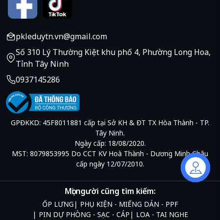
pkleduytn.vn@gmail.com
Số 310 Lý Thường Kiệt khu phố 4, Phường Long Hoa,
Tỉnh Tây Ninh
0937145286
GPĐKKD: 45F8011881 cấp tại Sở KH & ĐT TX Hòa Thành - TP.
Tây Ninh.
Ngày cấp: 18/08/2020.
MST: 8079853995 Do CCT KV Hoà Thành - Dương Minh Châu
cấp ngày 12/07/2010.
Liên hệ
Mọi người cũng tìm kiếm:
ỐP LƯNG
PHỤ KIỆN - MIẾNG DÁN - PPF
PIN DỰ PHÒNG - SẠC - CÁP
LOA - TAI NGHE