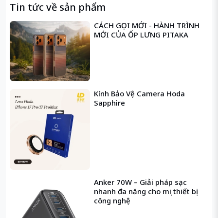
Tin tức về sản phẩm
tùy theo từng dòng máy
, nhưng
chất lượng
kính và tính năng hoàn toàn giống nhau
.
CÁCH GỌI MỚI - HÀNH TRÌNH
MỚI CỦA ỐP LƯNG PITAKA
Kính Bảo Vệ Camera Hoda
Sapphire
Anker 70W – Giải pháp sạc
nhanh đa năng cho mọi thiết bị
công nghệ