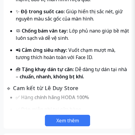
✨
Độ trong suốt cao:
Giúp hiển thị sắc nét, giữ
nguyên màu sắc gốc của màn hình.
🧼
Chống bám vân tay:
Lớp phủ nano giúp bề mặt
luôn sạch và dễ vệ sinh.
📲
Cảm ứng siêu nhạy:
Vuốt chạm mượt mà,
tương thích hoàn toàn với Face ID.
🧰
Tặng khay dán tự căn:
Dễ dàng tự dán tại nhà
–
chuẩn, nhanh, không bọt khí.
🔹
Cam kết từ Lê Duy Store
✅ Hàng
chính hãng HODA 100%
✅ Dán miễn phí tại cửa hàng
Xem thêm
✅ Giao hàng toàn quốc – kiểm tra trước khi nhận
⚠️
Lưu ý:
Vỏ bao bì sản phẩm
có thể khác nhau