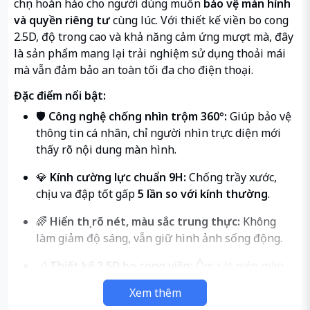
chọn hoàn hảo cho người dùng muốn
bảo vệ màn hình
và quyền riêng tư
cùng lúc. Với thiết kế viền bo cong
2.5D, độ trong cao và khả năng cảm ứng mượt mà, đây
là sản phẩm mang lại trải nghiệm sử dụng thoải mái
mà vẫn đảm bảo an toàn tối đa cho điện thoại.
Đặc điểm nổi bật:
🛡️
Công nghệ chống nhìn trộm 360°:
Giúp bảo vệ
thông tin cá nhân, chỉ người nhìn trực diện mới
thấy rõ nội dung màn hình.
💎
Kính cường lực chuẩn 9H:
Chống trầy xước,
chịu va đập tốt gấp
5 lần so với kính thường
.
🌈
Hiển thị rõ nét, màu sắc trung thực:
Không
làm giảm độ sáng, vẫn giữ hình ảnh sống động.
📐
Thiết kế 2.5D bo cong viền:
Ôm sát mép màn
hình, cầm nắm thoải mái, không cấn tay.
Xem thêm