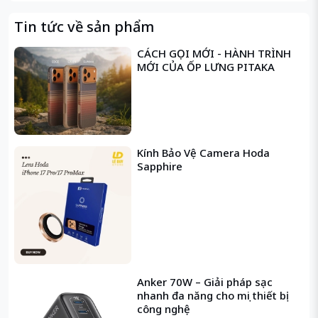
🧼
Chống bám vân tay – Dễ lau chùi:
Bề mặt phủ
nano hạn chế bám bẩn, mồ hôi và dấu vân tay.
Tin tức về sản phẩm
⚙️
Dán dễ – Khớp chuẩn:
Dán dễ dàng tại nhà nhờ
CÁCH GỌI MỚI - HÀNH TRÌNH
khung định vị thông minh của Anank.
MỚI CỦA ỐP LƯNG PITAKA
Thông tin chi tiết:
Độ cứng:
9H
Thiết kế:
2.5D bo cong viền
Kính Bảo Vệ Camera Hoda
Sapphire
Thương hiệu:
ANANK (Since 2013)
Tính năng:
Chống nhìn trộm – Chống trầy – Hiển
thị rõ nét – Cảm ứng nhạy
⚠️
Lưu ý:
Mẫu
bao bì có thể khác nhau
giữa các dòng
máy, nhưng
chất lượng kính hoàn toàn tương đồng
.
Anker 70W – Giải pháp sạc
nhanh đa năng cho mọi thiết bị
công nghệ