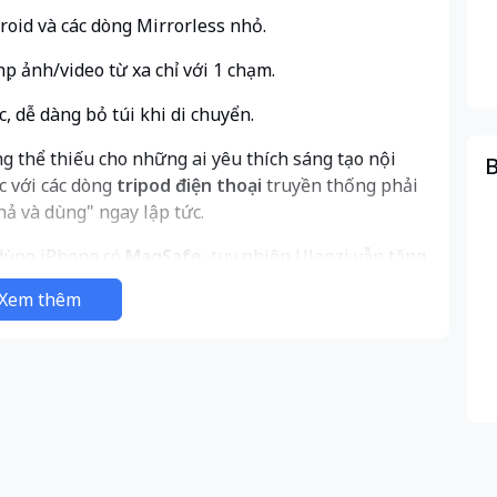
roid và các dòng Mirrorless nhỏ.
p ảnh/video từ xa chỉ với 1 chạm.
 dễ dàng bỏ túi khi di chuyển.
 thể thiếu cho những ai yêu thích sáng tạo nội
B
c với các dòng
tripod điện thoại
truyền thống phải
ả và dùng" ngay lập tức.
dùng iPhone có
MagSafe
, tuy nhiên Ulanzi vẫn tặng
oid hoặc ốp lưng không có nam châm. Cấu trúc 4
Xem thêm
 đổ của các loại tripod 3 chân giá rẻ hiện nay. Khả
àng chuyển đổi giữa chế độ quay ngang (Landscape)
iện thoại ra khỏi giá đỡ.