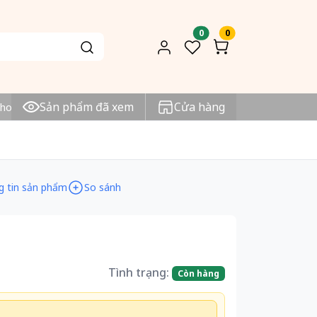
0
0
Sản phẩm đã xem
Cửa hàng
o đơn 1tr VNĐ
Sản phẩm chính hãng
Mua Online v
g tin sản phẩm
So sánh
Tình trạng:
Còn hàng