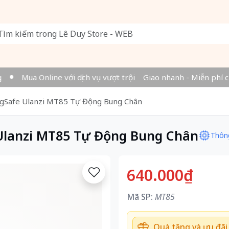
Mua Online với dịch vụ vượt trội
Giao nhanh - Miễn phí ch
agSafe Ulanzi MT85 Tự Động Bung Chân
 Ulanzi MT85 Tự Động Bung Chân
Thôn
640.000₫
Mã SP:
MT85
Quà tặng và ưu đãi