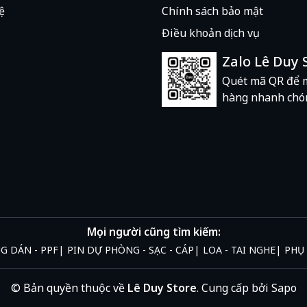
.
ệ
Chính sách bảo mật
Điều khoản dịch vụ
Zalo Lê Duy 
Quét mã QR để 
n
hàng nhanh chó
Thiết kế nam châm hai mặt cho phép bạn tự thiết lập
với điều khiển từ xa.
Mọi người cũng tìm kiếm:
NG DÁN - PPF
PIN DỰ PHÒNG - SẠC - CÁP
LOA - TAI NGHE
PHỤ 
tối đa 1,48m, sản phẩm này rất lý tưởng cho các bức
© Bản quyền thuộc về
Lê Duy Store
.
Cung cấp bởi
Sapo