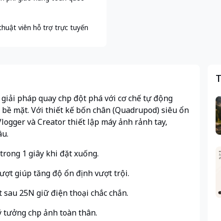
thuật viên hỗ trợ trực tuyến
T
giải pháp quay chụp đột phá với cơ chế tự động
g bề mặt. Với thiết kế bốn chân (Quadrupod) siêu ổn
ogger và Creator thiết lập máy ảnh rảnh tay,
âu.
rong 1 giây khi đặt xuống.
ợt giúp tăng độ ổn định vượt trội.
 sau 25N giữ điện thoại chắc chắn.
ý tưởng chụp ảnh toàn thân.