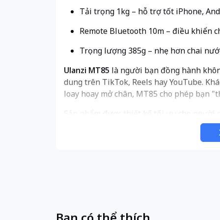
Tải trọng 1kg – hỗ trợ tốt iPhone, And
Remote Bluetooth 10m – điều khiển chụ
Trọng lượng 385g – nhẹ hơn chai nước,
Ulanzi MT85
là người bạn đồng hành không
dung trên TikTok, Reels hay YouTube. Khá
loay hoay mở chân, MT85 cho phép bạn "th
Sản phẩm được thiết kế tối ưu cho người 
kèm vòng từ tính để hỗ trợ các dòng Andr
chân nâng cấp giúp khắc phục nhược điểm dễ
năng xoay đa trục linh hoạt giúp bạn dễ d
và quay dọc (Portrait) mà không cần tháo đ
Thông số
Chi tiết
Model
Ulanzi MT85
Chiều cao tối đa
1.5m (150cm)
Bạn có thể thích
Chiều cao gấp gọn
28.5cm