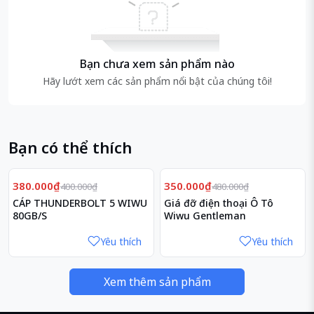
Bạn chưa xem sản phẩm nào
Hãy lướt xem các sản phẩm nổi bật của chúng tôi!
Bạn có thể thích
Giảm
Giảm
5%
27%
380.000₫
350.000₫
400.000₫
480.000₫
CÁP THUNDERBOLT 5 WIWU
Giá đỡ điện thoại Ô Tô
80GB/S
Wiwu Gentleman
Yêu thích
Yêu thích
Xem thêm sản phẩm